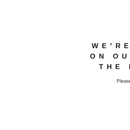
WE’R
ON OU
THE
Please